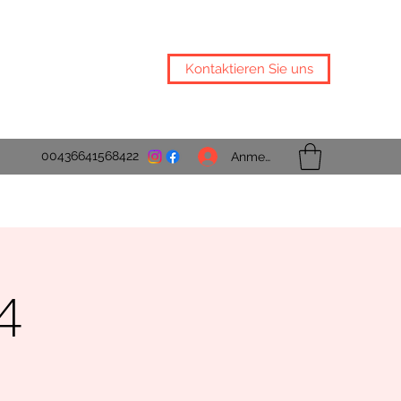
Kontaktieren Sie uns
00436641568422
Anmelden
4