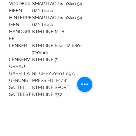
VORDERR
SMARTPAC TwinSkin 54-
EIFEN
622, black
HINTERRE
SMARTPAC TwinSkin 54-
IFEN
622, black
HANDGRI
KTM LINE MTB
FF
LENKER
KTM LINE Riser 12 680-
720mm
LENKERV
KTM LINE 7°
ORBAU
GABELLA
RITCHEY Zero Logic
GERUNG
PRESS FIT 1-1/8"
SATTEL
KTM LINE SPORT
SATTELST
KTM LINE 27.2
ÜTZE
PEDALE
KTM LINE MTB BF
GEWICHT
15,4 kg
HÖCHSTZ
106 kg
ULÄSSIGE