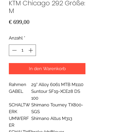
KTM Chicago 292 Größe:
M
Preis
€ 699,00
Anzahl
*
In den Warenkorb
Rahmen
29" Alloy 6061 MTB M1110
GABEL
Suntour SF19-XCE28 DS
100
SCHALTW
Shimano Tourney TX800-
ERK
SGS
UMWERF
Shimano Altus M313
ER
SCHALTHE
brake/shiftlever