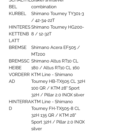
BEL
combination
KURBEL
Shimano Tourney TY301-3
/ 42-34-22T
HINTERES
Shimano Tourney HG200-
KETTENB
8 / 12-32T
LATT
BREMSE
Shimano Acera EF505 /
MT200
BREMSSC
Shimano Altus RT10 CL
HEIBE
180 / Altus RT10 CL 160
VORDERR
KTM Line - Shimano
AD
Tourney HB-TX505 CL 32H
100 QR / KTM 28" Sport
32H / Pillar 2.0 INOX silver
HINTERRA
KTM Line - Shimano
D
Tourney FH-TX505-8 CL
32H 135 QR / KTM 28"
Sport 32H / Pillar 2.0 INOX
silver