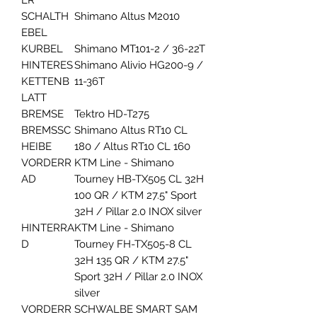
SCHALTH
Shimano Altus M2010
EBEL
KURBEL
Shimano MT101-2 / 36-22T
HINTERES
Shimano Alivio HG200-9 /
KETTENB
11-36T
LATT
BREMSE
Tektro HD-T275
BREMSSC
Shimano Altus RT10 CL
HEIBE
180 / Altus RT10 CL 160
VORDERR
KTM Line - Shimano
AD
Tourney HB-TX505 CL 32H
100 QR / KTM 27.5" Sport
32H / Pillar 2.0 INOX silver
HINTERRA
KTM Line - Shimano
D
Tourney FH-TX505-8 CL
32H 135 QR / KTM 27.5"
Sport 32H / Pillar 2.0 INOX
silver
VORDERR
SCHWALBE SMART SAM