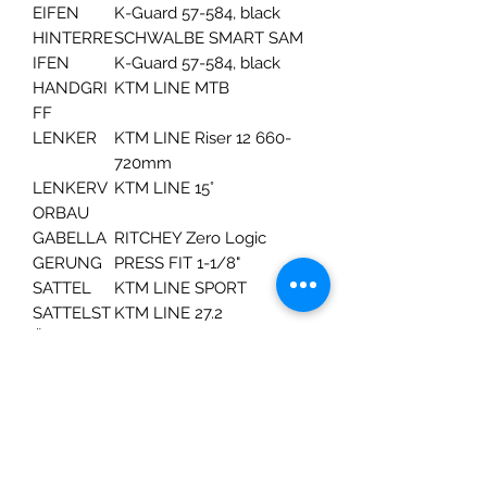
EIFEN
K-Guard 57-584, black
HINTERRE
SCHWALBE SMART SAM
IFEN
K-Guard 57-584, black
HANDGRI
KTM LINE MTB
FF
LENKER
KTM LINE Riser 12 660-
720mm
LENKERV
KTM LINE 15°
ORBAU
GABELLA
RITCHEY Zero Logic
GERUNG
PRESS FIT 1-1/8"
SATTEL
KTM LINE SPORT
SATTELST
KTM LINE 27.2
ÜTZE
PEDALE
KTM LINE MTB BF
GEWICHT
14,5 kg
HÖCHSTZ
105 kg
ULÄSSIGE
S