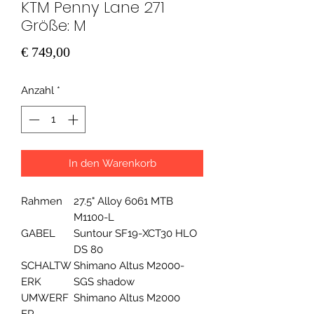
KTM Penny Lane 271
Größe: M
Preis
€ 749,00
Anzahl
*
In den Warenkorb
Rahmen
27.5" Alloy 6061 MTB
M1100-L
GABEL
Suntour SF19-XCT30 HLO
DS 80
SCHALTW
Shimano Altus M2000-
ERK
SGS shadow
UMWERF
Shimano Altus M2000
ER