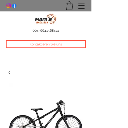
00436641568422
Kontaktieren Sie uns