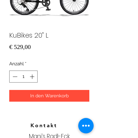
KuBikes 20" L
Preis
€ 529,00
Anzahl
*
In den Warenkorb
Kontakt
Mani‘s Radl-Eck