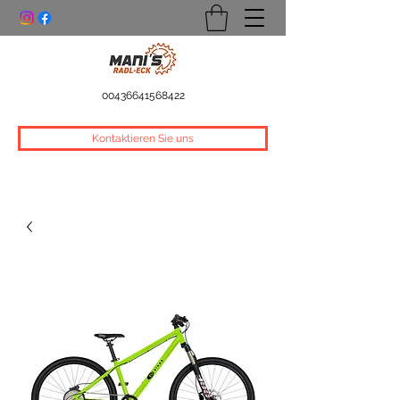
00436641568422
Kontaktieren Sie uns