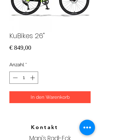
KuBikes 26"
Preis
€ 849,00
Anzahl
*
In den Warenkorb
Kontakt
Mani‘s Radl-Eck