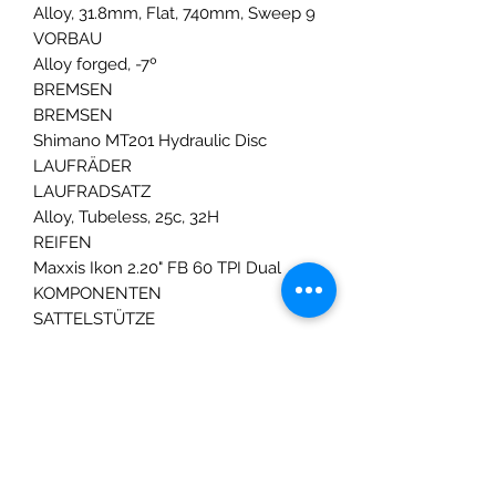
Alloy, 31.8mm, Flat, 740mm, Sweep 9
VORBAU
Alloy forged, -7º
BREMSEN
BREMSEN
Shimano MT201 Hydraulic Disc
LAUFRÄDER
LAUFRADSATZ
Alloy, Tubeless, 25c, 32H
REIFEN
Maxxis Ikon 2.20" FB 60 TPI Dual
KOMPONENTEN
SATTELSTÜTZE
Alloy, forged head, 27.2mm, Setback
0
SATTEL
Selle Italia Model X FecAlloy Rail
145x248mm
LENKERFERNBEDIENUNG