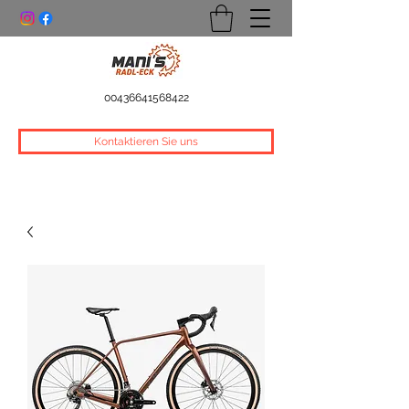
00436641568422
Kontaktieren Sie uns