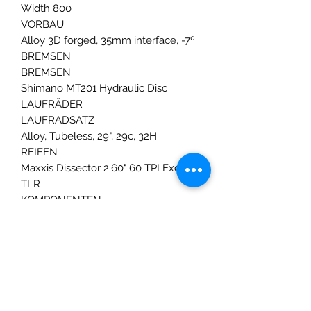
Width 800
VORBAU
Alloy 3D forged, 35mm interface, -7º
BREMSEN
BREMSEN
Shimano MT201 Hydraulic Disc
LAUFRÄDER
LAUFRADSATZ
Alloy, Tubeless, 29", 29c, 32H
REIFEN
Maxxis Dissector 2.60" 60 TPI Exo
TLR
KOMPONENTEN
SATTELSTÜTZE
OC Mountain Control MC20, 31.6mm,
Dropper
SATTELSTÜTZE REMOTE
OC Horizontal
SATTEL