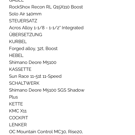
RockShox Recon RL Q15X110 Boost
Solo Air 140mm
STEUERSATZ
Acros Alloy 1-1/8 - 1-1/2" Integrated
ÜBERSETZUNG
KURBEL
Forged alloy, 32t, Boost
HEBEL
Shimano Deore M5100
KASSETTE
Sun Race 11-51t 11-Speed
SCHALTWERK
Shimano Deore M5100 SGS Shadow
Plus
KETTE
KMC X11
COCKPIT
LENKER
OC Mountain Control MC30, Rise20,